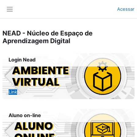
Ir para o conteúdo principal
Acessar
Painel lateral
NEAD - Núcleo de Espaço de
Aprendizagem Digital
Login Nead
Link
Aluno on-line